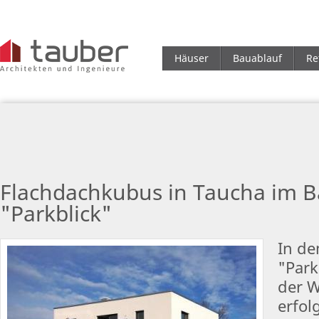
Häuser
Bauablauf
Re
Flachdachkubus in Taucha im B
"Parkblick"
In d
"Park
der W
erfol