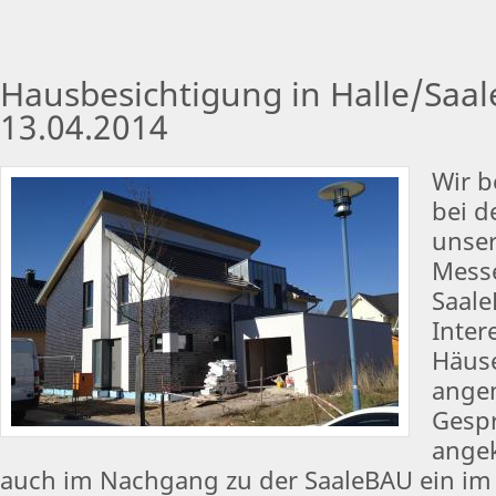
Hausbesichtigung in Halle/Saa
13.04.2014
Wir 
bei d
unse
Mess
Saale
Inter
Häuse
ange
Gespr
ange
auch im Nachgang zu der SaaleBAU ein im 