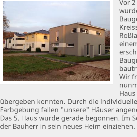
Vor 2
wurde
Bauge
Kreis
Roßl
einem
ersch
Baug
bautr
Wir f
nunm
Haus 
übergeben konnten. Durch die individuell
Farbgebung fallen "unsere" Häuser angen
Das 5. Haus wurde gerade begonnen. Im 
der Bauherr in sein neues Heim einziehen