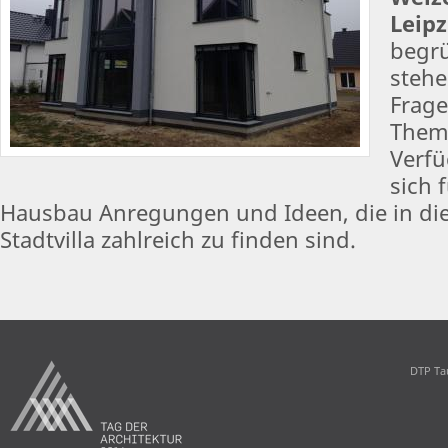
Leipz
begrü
stehe
Frag
Them
Verfü
sich 
Hausbau Anregungen und Ideen, die in d
Stadtvilla zahlreich zu finden sind.
DTP Ta